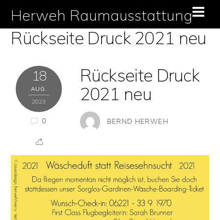
Skip
Herweh Raumausstattung
Men
to
Rückseite Druck 2021 neu
content
Rückseite Druck
18
2021 neu
AUG.
2023
0
BERND HERWEH