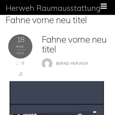
Skip
Herweh Raumausstattung
Men
to
Fahne vorne neu titel
content
Fahne vorne neu
18
titel
AUG.
2023
0
BERND HERWEH