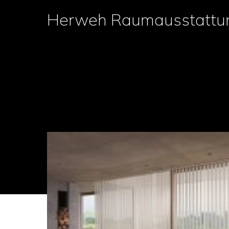
Skip
Herweh Raumausstattu
to
content