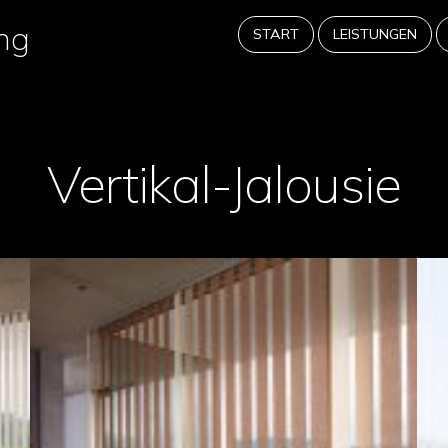
ng
START
LEISTUNGEN
Befestigungssysteme/ Schienen/ Stan
Vertikal-Jalousie