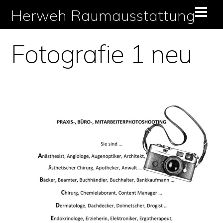
Skip
Herweh Raumausstattung
Men
to
content
Fotografie 1 neu