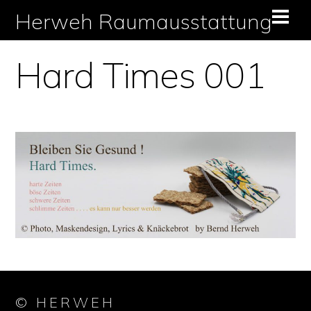
Skip
Herweh Raumausstattung
Men
to
content
Hard Times 001
© HERWEH