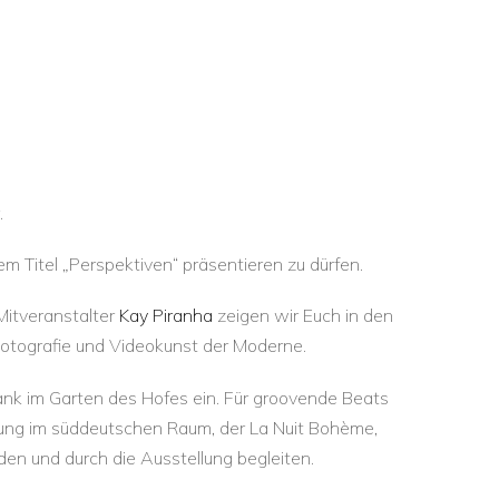
.
 Titel „Perspektiven“ präsentieren zu dürfen.
Mitveranstalter
Kay Piranha
zeigen wir Euch in den
Fotografie und Videokunst der Moderne.
ank im Garten des Hofes ein. Für groovende Beats
ltung im süddeutschen Raum, der La Nuit Bohème,
den und durch die Ausstellung begleiten.