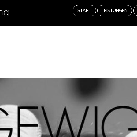
ng
START
LEISTUNGEN
Befestigungssysteme/ Schienen/ Stan