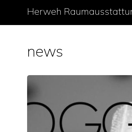
Skip
Herweh Raumausstattu
to
content
news